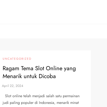
UNCATEGORIZED
Ragam Tema Slot Online yang
Menarik untuk Dicoba
Slot online telah menjadi salah satu permainan
judi paling populer di Indonesia, menarik minat