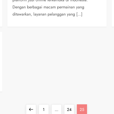
Dengan berbagai macam permainan yang
ditawarkan, layanan pelanggan yang […]
Previous
Page
Page
Page
1
…
24
25