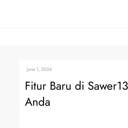
Skip
to
content
Fitur Baru di Sawer
Anda