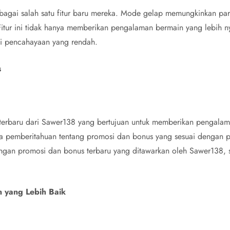
agai salah satu fitur baru mereka. Mode gelap memungkinkan pa
 Fitur ini tidak hanya memberikan pengalaman bermain yang lebih
si pencahayaan yang rendah.
s
asi terbaru dari Sawer138 yang bertujuan untuk memberikan pengalam
ma pemberitahuan tentang promosi dan bonus yang sesuai dengan pre
engan promosi dan bonus terbaru yang ditawarkan oleh Sawer138,
 yang Lebih Baik