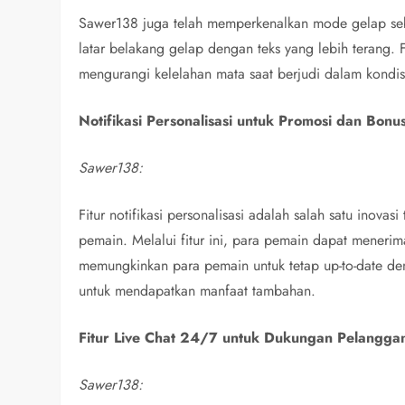
Sawer138 juga telah memperkenalkan mode gelap seb
latar belakang gelap dengan teks yang lebih terang.
mengurangi kelelahan mata saat berjudi dalam kondi
Notifikasi Personalisasi untuk Promosi dan Bonu
Sawer138:
Fitur notifikasi personalisasi adalah salah satu inov
pemain. Melalui fitur ini, para pemain dapat meneri
memungkinkan para pemain untuk tetap up-to-date d
untuk mendapatkan manfaat tambahan.
Fitur Live Chat 24/7 untuk Dukungan Pelanggan
Sawer138: