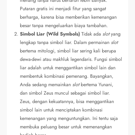
menang tanpa harus bertaruh lebih banyak.
Putaran gratis ini menjadi fitur yang sangat
berharga, karena bisa memberikan kemenangan
besar tanpa mengeluarkan biaya tambahan.
Simbol Liar (Wild Symbols)
Tidak ada
slot
yang
lengkap tanpa simbol liar. Dalam permainan
slot
bertema mitologi, simbol liar sering kali berupa
dewa-dewi atau makhluk legendaris. Fungsi simbol
liar adalah untuk menggantikan simbol lain dan
membentuk kombinasi pemenang. Bayangkan,
Anda sedang memainkan
slot
bertema Yunani,
dan simbol Zeus muncul sebagai simbol liar.
Zeus, dengan kekuatannya, bisa menggantikan
simbol lain untuk menciptakan kombinasi
kemenangan yang menguntungkan. Ini tentu saja
membuka peluang besar untuk memenangkan