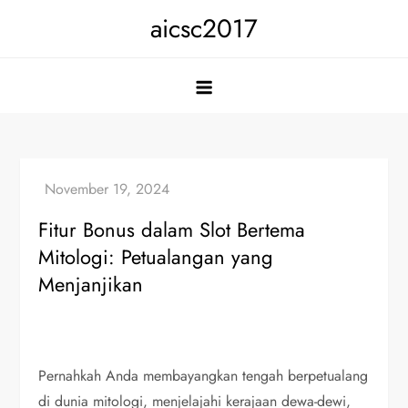
Skip
aicsc2017
to
content
Fitur Bonus dalam Slot Bertema
Mitologi: Petualangan yang
Menjanjikan
Pernahkah Anda membayangkan tengah berpetualang
di dunia mitologi, menjelajahi kerajaan dewa-dewi,