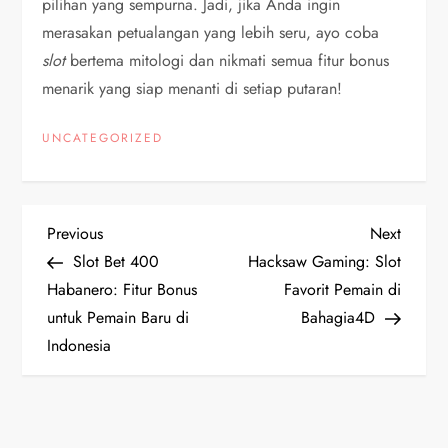
pilihan yang sempurna. Jadi, jika Anda ingin
merasakan petualangan yang lebih seru, ayo coba
slot
bertema mitologi dan nikmati semua fitur bonus
menarik yang siap menanti di setiap putaran!
UNCATEGORIZED
P
Previous
Next
Previous
Next
Post
Post
Slot Bet 400
Hacksaw Gaming: Slot
o
Habanero: Fitur Bonus
Favorit Pemain di
untuk Pemain Baru di
Bahagia4D
s
Indonesia
t
n