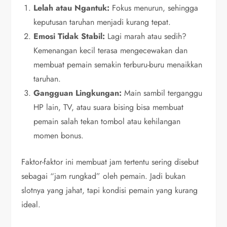
Lelah atau Ngantuk:
Fokus menurun, sehingga
keputusan taruhan menjadi kurang tepat.
Emosi Tidak Stabil:
Lagi marah atau sedih?
Kemenangan kecil terasa mengecewakan dan
membuat pemain semakin terburu-buru menaikkan
taruhan.
Gangguan Lingkungan:
Main sambil terganggu
HP lain, TV, atau suara bising bisa membuat
pemain salah tekan tombol atau kehilangan
momen bonus.
Faktor-faktor ini membuat jam tertentu sering disebut
sebagai “jam rungkad” oleh pemain. Jadi bukan
slotnya yang jahat, tapi kondisi pemain yang kurang
ideal.