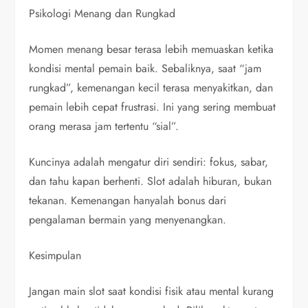
Psikologi Menang dan Rungkad
Momen menang besar terasa lebih memuaskan ketika
kondisi mental pemain baik. Sebaliknya, saat “jam
rungkad”, kemenangan kecil terasa menyakitkan, dan
pemain lebih cepat frustrasi. Ini yang sering membuat
orang merasa jam tertentu “sial”.
Kuncinya adalah mengatur diri sendiri: fokus, sabar,
dan tahu kapan berhenti. Slot adalah hiburan, bukan
tekanan. Kemenangan hanyalah bonus dari
pengalaman bermain yang menyenangkan.
Kesimpulan
Jangan main slot saat kondisi fisik atau mental kurang