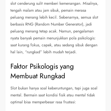
slot cenderung sulit memberi kemenangan. Misalnya,
tengah malam atau jam sibuk, pemain merasa
peluang menang lebih kecil. Sebenarnya, semua slot
berbasis RNG (Random Number Generator), jadi
peluang menang tetap acak. Namun, pengalaman
nyata banyak pemain menunjukkan pola psikologis:
saat kurang fokus, capek, atau sedang sibuk dengan
hal lain, “rungkad” lebih mudah terjadi.
Faktor Psikologis yang
Membuat Rungkad
Slot bukan hanya soal keberuntungan, tapi juga soal
mental. Bermain saat kondisi fisik atau mental tidak
optimal bisa memperbesar rasa frustasi: