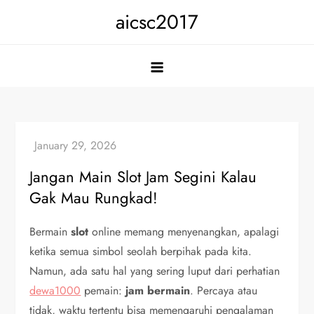
Skip
aicsc2017
to
content
Jangan Main Slot Jam Segini Kalau
Gak Mau Rungkad!
Bermain
slot
online memang menyenangkan, apalagi
ketika semua simbol seolah berpihak pada kita.
Namun, ada satu hal yang sering luput dari perhatian
dewa1000
pemain:
jam bermain
. Percaya atau
tidak, waktu tertentu bisa memengaruhi pengalaman