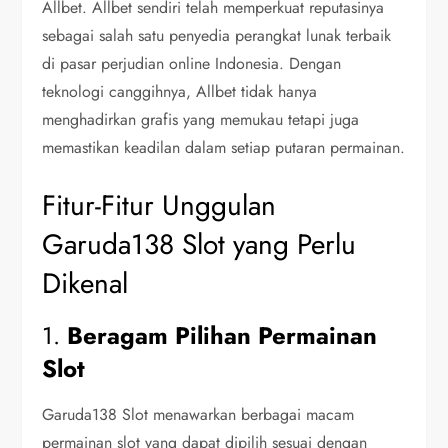
Allbet. Allbet sendiri telah memperkuat reputasinya
sebagai salah satu penyedia perangkat lunak terbaik
di pasar perjudian online Indonesia. Dengan
teknologi canggihnya, Allbet tidak hanya
menghadirkan grafis yang memukau tetapi juga
memastikan keadilan dalam setiap putaran permainan.
Fitur-Fitur Unggulan
Garuda138 Slot yang Perlu
Dikenal
1.
Beragam Pilihan Permainan
Slot
Garuda138 Slot menawarkan berbagai macam
permainan slot yang dapat dipilih sesuai dengan