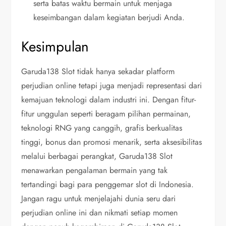
serta batas waktu bermain untuk menjaga
keseimbangan dalam kegiatan berjudi Anda.
Kesimpulan
Garuda138 Slot tidak hanya sekadar platform
perjudian online tetapi juga menjadi representasi dari
kemajuan teknologi dalam industri ini. Dengan fitur-
fitur unggulan seperti beragam pilihan permainan,
teknologi RNG yang canggih, grafis berkualitas
tinggi, bonus dan promosi menarik, serta aksesibilitas
melalui berbagai perangkat, Garuda138 Slot
menawarkan pengalaman bermain yang tak
tertandingi bagi para penggemar slot di Indonesia.
Jangan ragu untuk menjelajahi dunia seru dari
perjudian online ini dan nikmati setiap momen