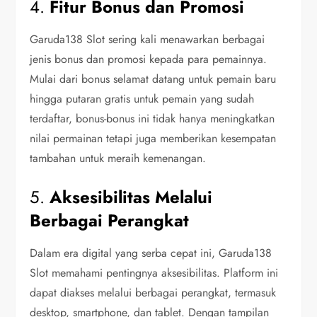
4.
Fitur Bonus dan Promosi
Garuda138 Slot sering kali menawarkan berbagai
jenis bonus dan promosi kepada para pemainnya.
Mulai dari bonus selamat datang untuk pemain baru
hingga putaran gratis untuk pemain yang sudah
terdaftar, bonus-bonus ini tidak hanya meningkatkan
nilai permainan tetapi juga memberikan kesempatan
tambahan untuk meraih kemenangan.
5.
Aksesibilitas Melalui
Berbagai Perangkat
Dalam era digital yang serba cepat ini, Garuda138
Slot memahami pentingnya aksesibilitas. Platform ini
dapat diakses melalui berbagai perangkat, termasuk
desktop, smartphone, dan tablet. Dengan tampilan