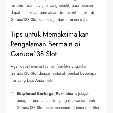
responsif dan navigasi yang intuitif, para pemain
dapat menikmati permainan slot favorit mereka di
Garuda138 Slot kapan saja dan di mana saja.
Tips untuk Memaksimalkan
Pengalaman Bermain di
Garuda138 Slot
Agar dapat memanfaatkan fitur-fitur unggulan
Garuda138 Slot dengan optimal, berikut beberapa
tips yang bisa Anda ikuti:
Eksplorasi Berbagai Permainan:
Jelajahi
beragam permainan slot yang ditawarkan oleh
Garuda138 Slot untuk menemukan tema dan fitur