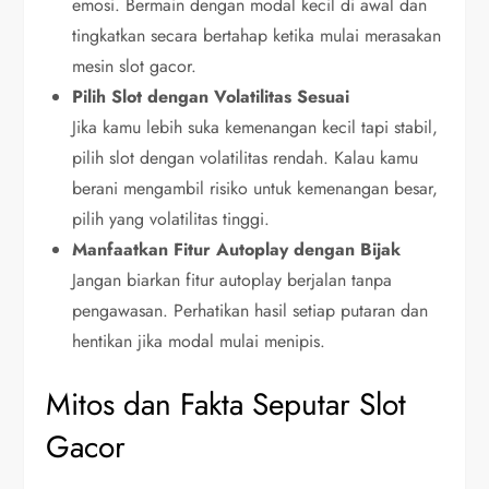
emosi. Bermain dengan modal kecil di awal dan
tingkatkan secara bertahap ketika mulai merasakan
mesin slot gacor.
Pilih Slot dengan Volatilitas Sesuai
Jika kamu lebih suka kemenangan kecil tapi stabil,
pilih slot dengan volatilitas rendah. Kalau kamu
berani mengambil risiko untuk kemenangan besar,
pilih yang volatilitas tinggi.
Manfaatkan Fitur Autoplay dengan Bijak
Jangan biarkan fitur autoplay berjalan tanpa
pengawasan. Perhatikan hasil setiap putaran dan
hentikan jika modal mulai menipis.
Mitos dan Fakta Seputar Slot
Gacor