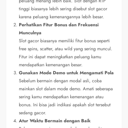
peluang menang lebih baik. Slot dengan RTP
tinggi biasanya lebih sering disebut slot gacor
karena peluang kemenangannya lebih besar.
Perhatikan Fitur Bonus dan Frekuensi
Munculnya
Slot gacor biasanya memiliki fitur bonus seperti
free spins, scatter, atau wild yang sering muncul.
Fitur ini dapat meningkatkan peluang kamu
mendapatkan kemenangan besar.
Gunakan Mode Demo untuk Mengamati Pola
Sebelum bermain dengan modal asli, coba
mainkan slot dalam mode demo. Amati seberapa
sering kamu mendapatkan kemenangan atau
bonus. Ini bisa jadi indikasi apakah slot tersebut
sedang gacor.
Atur Waktu Bermain dengan Baik