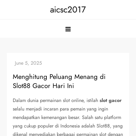
Skip
aicsc2017
to
content
Menghitung Peluang Menang di
Slot88 Gacor Hari Ini
Dalam dunia permainan slot online, istilah
slot gacor
selalu menjadi incaran para pemain yang ingin
mendapatkan kemenangan besar. Salah satu platform
yang cukup populer di Indonesia adalah Slot88, yang
dikenal menyediakan berbagai permainan slot dengan