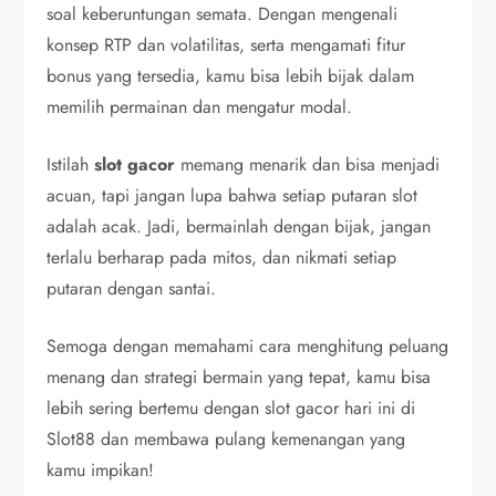
soal keberuntungan semata. Dengan mengenali
konsep RTP dan volatilitas, serta mengamati fitur
bonus yang tersedia, kamu bisa lebih bijak dalam
memilih permainan dan mengatur modal.
Istilah
slot gacor
memang menarik dan bisa menjadi
acuan, tapi jangan lupa bahwa setiap putaran slot
adalah acak. Jadi, bermainlah dengan bijak, jangan
terlalu berharap pada mitos, dan nikmati setiap
putaran dengan santai.
Semoga dengan memahami cara menghitung peluang
menang dan strategi bermain yang tepat, kamu bisa
lebih sering bertemu dengan slot gacor hari ini di
Slot88 dan membawa pulang kemenangan yang
kamu impikan!