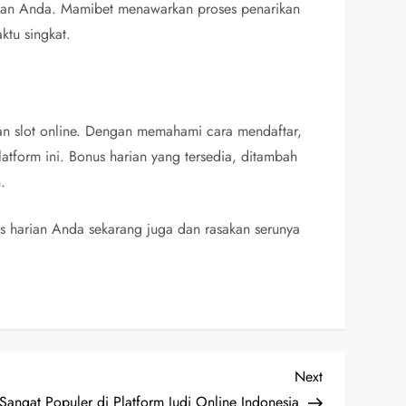
gan Anda. Mamibet menawarkan proses penarikan
tu singkat.
n slot online. Dengan memahami cara mendaftar,
tform ini. Bonus harian yang tersedia, ditambah
.
s harian Anda sekarang juga dan rasakan serunya
Next
Next
Post
ngat Populer di Platform Judi Online Indonesia