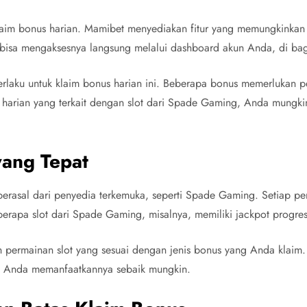
laim bonus harian. Mamibet menyediakan fitur yang memungkinkan 
a bisa mengaksesnya langsung melalui dashboard akun Anda, di ba
berlaku untuk klaim bonus harian ini. Beberapa bonus memerlukan
s harian yang terkait dengan slot dari Spade Gaming, Anda mungki
yang Tepat
rasal dari penyedia terkemuka, seperti Spade Gaming. Setiap per
rapa slot dari Spade Gaming, misalnya, memiliki jackpot progres
 permainan slot yang sesuai dengan jenis bonus yang Anda klaim.
kan Anda memanfaatkannya sebaik mungkin.