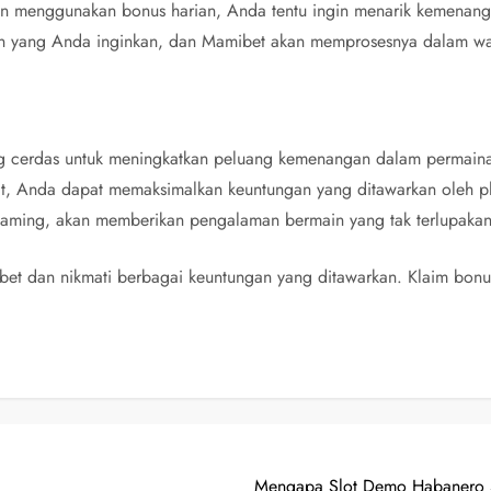
 menggunakan bonus harian, Anda tentu ingin menarik kemenan
n yang Anda inginkan, dan Mamibet akan memprosesnya dalam wak
g cerdas untuk meningkatkan peluang kemenangan dalam permaina
t, Anda dapat memaksimalkan keuntungan yang ditawarkan oleh pla
aming, akan memberikan pengalaman bermain yang tak terlupakan
bet dan nikmati berbagai keuntungan yang ditawarkan. Klaim bonu
Mengapa Slot Demo Habanero Sa