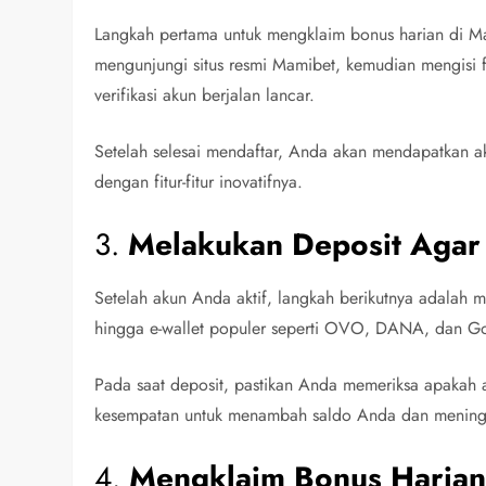
Langkah pertama untuk mengklaim bonus harian di M
mengunjungi situs resmi Mamibet, kemudian mengisi f
verifikasi akun berjalan lancar.
Setelah selesai mendaftar, Anda akan mendapatkan a
dengan fitur-fitur inovatifnya.
3.
Melakukan Deposit Agar
Setelah akun Anda aktif, langkah berikutnya adalah 
hingga e-wallet populer seperti OVO, DANA, dan G
Pada saat deposit, pastikan Anda memeriksa apakah a
kesempatan untuk menambah saldo Anda dan mening
4.
Mengklaim Bonus Haria