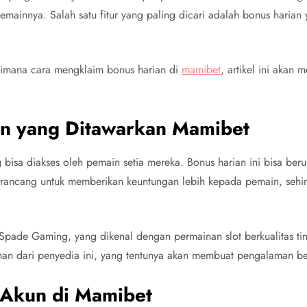
ainnya. Salah satu fitur yang paling dicari adalah bonus haria
aimana cara mengklaim bonus harian di
mamibet
, artikel ini aka
an yang Ditawarkan Mamibet
bisa diakses oleh pemain setia mereka. Bonus harian ini bisa ber
us dirancang untuk memberikan keuntungan lebih kepada pemain, seh
Spade Gaming, yang dikenal dengan permainan slot berkualitas ti
nan dari penyedia ini, yang tentunya akan membuat pengalaman 
Akun di Mamibet