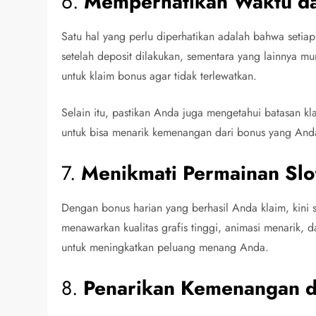
6.
Memperhatikan Waktu da
Satu hal yang perlu diperhatikan adalah bahwa setia
setelah deposit dilakukan, sementara yang lainnya mu
untuk klaim bonus agar tidak terlewatkan.
Selain itu, pastikan Anda juga mengetahui batasan k
untuk bisa menarik kemenangan dari bonus yang And
7.
Menikmati Permainan Sl
Dengan bonus harian yang berhasil Anda klaim, kini 
menawarkan kualitas grafis tinggi, animasi menarik
untuk meningkatkan peluang menang Anda.
8.
Penarikan Kemenangan d