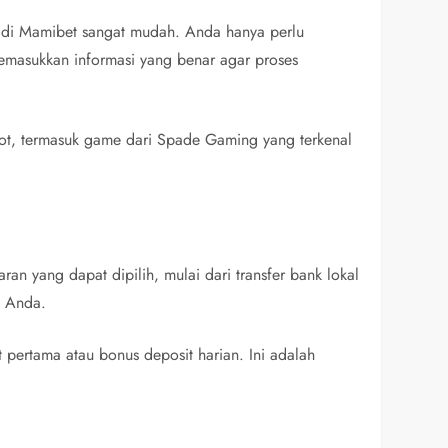
 di Mamibet sangat mudah. Anda hanya perlu
memasukkan informasi yang benar agar proses
ot, termasuk game dari Spade Gaming yang terkenal
n yang dapat dipilih, mulai dari transfer bank lokal
k Anda.
pertama atau bonus deposit harian. Ini adalah