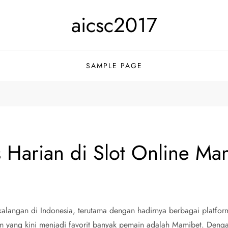
aicsc2017
SAMPLE PAGE
 Harian di Slot Online Ma
 kalangan di Indonesia, terutama dengan hadirnya berbagai plat
form yang kini menjadi favorit banyak pemain adalah Mamibet. Den