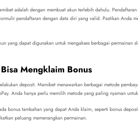
amibet adalah dengan membuat akun terlebih dahulu. Pendaftaran
ormulir pendaftaran dengan data diri yang valid. Pastikan Anda 
kun yang dapat digunakan untuk mengakses berbagai permainan sl
 Bisa Mengklaim Bonus
melakukan deposit. Mamibet menawarkan berbagai metode pembayara
oPay. Anda hanya perlu memilih metode yang paling nyaman untu
da bonus tambahan yang dapat Anda klaim, seperti bonus deposit 
katkan peluang memenangkan permainan.
n