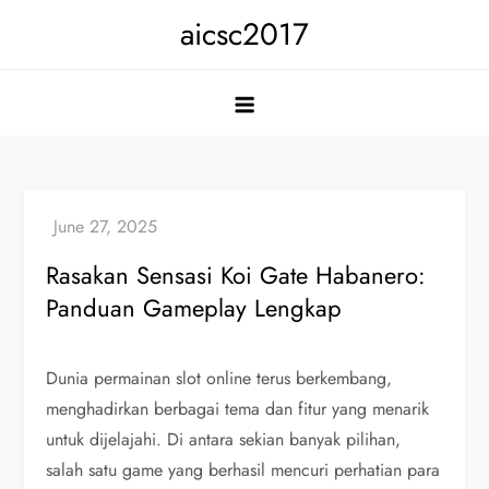
Skip
aicsc2017
to
content
Rasakan Sensasi Koi Gate Habanero:
Panduan Gameplay Lengkap
Dunia permainan slot online terus berkembang,
menghadirkan berbagai tema dan fitur yang menarik
untuk dijelajahi. Di antara sekian banyak pilihan,
salah satu game yang berhasil mencuri perhatian para