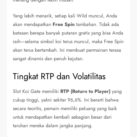
Yang lebih menarik, setiap kali Wild muncul, Anda
akan mendapatkan
Free Spin
tambahan. Tidak ada
batasan berapa banyak putaran gratis yang bisa Anda
raih—selama simbol koi terus muncul, maka Free Spin
akan terus bertambah. Ini membuat permainan terasa
sangat dinamis dan penuh kejutan.
Tingkat RTP dan Volatilitas
Slot Koi Gate memiliki
RTP (Return to Player)
yang
cukup tinggi, yakni sekitar 96,6%. Ini berarti bahwa
secara teoritis, pemain memiliki peluang yang baik
untuk mendapatkan kembali sebagian besar dari
taruhan mereka dalam jangka panjang.