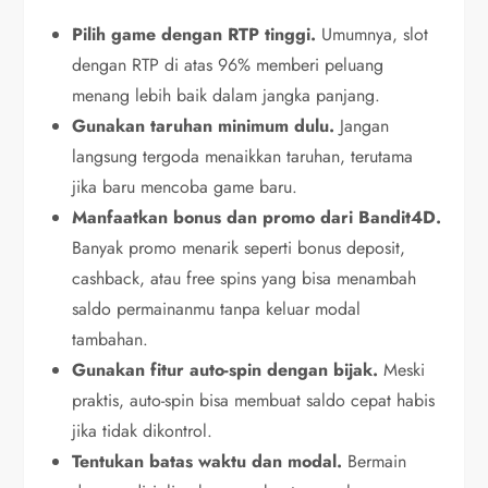
Pilih game dengan RTP tinggi.
Umumnya, slot
dengan RTP di atas 96% memberi peluang
menang lebih baik dalam jangka panjang.
Gunakan taruhan minimum dulu.
Jangan
langsung tergoda menaikkan taruhan, terutama
jika baru mencoba game baru.
Manfaatkan bonus dan promo dari Bandit4D.
Banyak promo menarik seperti bonus deposit,
cashback, atau free spins yang bisa menambah
saldo permainanmu tanpa keluar modal
tambahan.
Gunakan fitur auto-spin dengan bijak.
Meski
praktis, auto-spin bisa membuat saldo cepat habis
jika tidak dikontrol.
Tentukan batas waktu dan modal.
Bermain