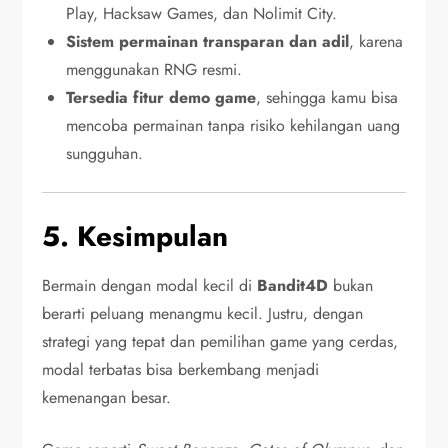
Play, Hacksaw Games, dan Nolimit City.
Sistem permainan transparan dan adil
, karena
menggunakan RNG resmi.
Tersedia fitur demo game
, sehingga kamu bisa
mencoba permainan tanpa risiko kehilangan uang
sungguhan.
5. Kesimpulan
Bermain dengan modal kecil di
Bandit4D
bukan
berarti peluang menangmu kecil. Justru, dengan
strategi yang tepat dan pemilihan game yang cerdas,
modal terbatas bisa berkembang menjadi
kemenangan besar.