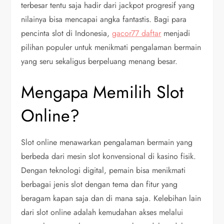
terbesar tentu saja hadir dari jackpot progresif yang
nilainya bisa mencapai angka fantastis. Bagi para
pencinta slot di Indonesia,
gacor77 daftar
menjadi
pilihan populer untuk menikmati pengalaman bermain
yang seru sekaligus berpeluang menang besar.
Mengapa Memilih Slot
Online?
Slot online menawarkan pengalaman bermain yang
berbeda dari mesin slot konvensional di kasino fisik.
Dengan teknologi digital, pemain bisa menikmati
berbagai jenis slot dengan tema dan fitur yang
beragam kapan saja dan di mana saja. Kelebihan lain
dari slot online adalah kemudahan akses melalui