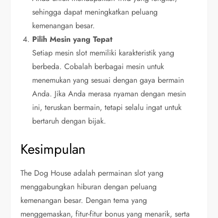
sehingga dapat meningkatkan peluang
kemenangan besar.
Pilih Mesin yang Tepat
Setiap mesin slot memiliki karakteristik yang
berbeda. Cobalah berbagai mesin untuk
menemukan yang sesuai dengan gaya bermain
Anda. Jika Anda merasa nyaman dengan mesin
ini, teruskan bermain, tetapi selalu ingat untuk
bertaruh dengan bijak.
Kesimpulan
The Dog House adalah permainan slot yang
menggabungkan hiburan dengan peluang
kemenangan besar. Dengan tema yang
menggemaskan, fitur-fitur bonus yang menarik, serta