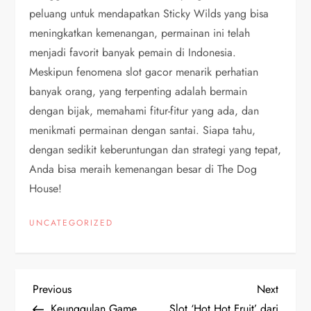
peluang untuk mendapatkan Sticky Wilds yang bisa
meningkatkan kemenangan, permainan ini telah
menjadi favorit banyak pemain di Indonesia.
Meskipun fenomena slot gacor menarik perhatian
banyak orang, yang terpenting adalah bermain
dengan bijak, memahami fitur-fitur yang ada, dan
menikmati permainan dengan santai. Siapa tahu,
dengan sedikit keberuntungan dan strategi yang tepat,
Anda bisa meraih kemenangan besar di The Dog
House!
UNCATEGORIZED
P
Previous
Next
Previous
Next
Post
Post
Keunggulan Game
Slot ‘Hot Hot Fruit’ dari