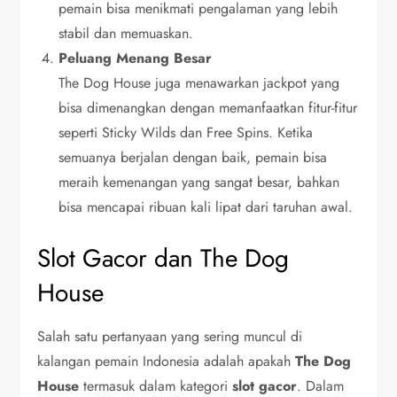
pemain bisa menikmati pengalaman yang lebih
stabil dan memuaskan.
Peluang Menang Besar
The Dog House juga menawarkan jackpot yang
bisa dimenangkan dengan memanfaatkan fitur-fitur
seperti Sticky Wilds dan Free Spins. Ketika
semuanya berjalan dengan baik, pemain bisa
meraih kemenangan yang sangat besar, bahkan
bisa mencapai ribuan kali lipat dari taruhan awal.
Slot Gacor dan The Dog
House
Salah satu pertanyaan yang sering muncul di
kalangan pemain Indonesia adalah apakah
The Dog
House
termasuk dalam kategori
slot gacor
. Dalam