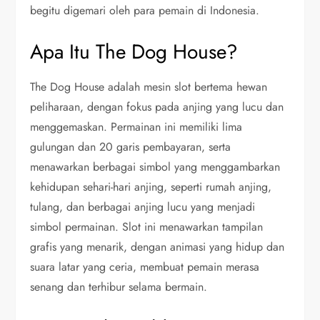
begitu digemari oleh para pemain di Indonesia.
Apa Itu The Dog House?
The Dog House adalah mesin slot bertema hewan
peliharaan, dengan fokus pada anjing yang lucu dan
menggemaskan. Permainan ini memiliki lima
gulungan dan 20 garis pembayaran, serta
menawarkan berbagai simbol yang menggambarkan
kehidupan sehari-hari anjing, seperti rumah anjing,
tulang, dan berbagai anjing lucu yang menjadi
simbol permainan. Slot ini menawarkan tampilan
grafis yang menarik, dengan animasi yang hidup dan
suara latar yang ceria, membuat pemain merasa
senang dan terhibur selama bermain.