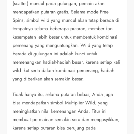
(scatter) muncul pada gulungan, pemain akan
mendapatkan putaran gratis. Selama mode Free
Spins, simbol wild yang muncul akan tetap berada di
tempatnya selama beberapa putaran, memberikan
kesempatan lebih besar untuk membentuk kombinasi
pemenang yang menguntungkan. Wild yang tetap
berada di gulungan ini adalah kunci untuk
memenangkan hadiah-hadiah besar, karena setiap kali
wild ikut serta dalam kombinasi pemenang, hadiah
yang diberikan akan semakin besar.
Tidak hanya itu, selama putaran bebas, Anda juga
bisa mendapatkan simbol Multiplier Wild, yang
meningkatkan nilai kemenangan Anda. Fitur ini
membuat permainan semakin seru dan mengasyikkan,
karena setiap putaran bisa berujung pada