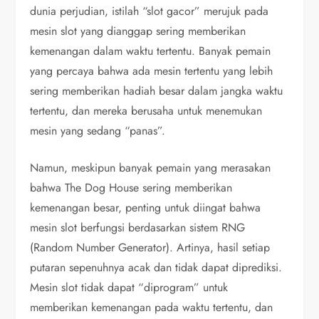
dunia perjudian, istilah “slot gacor” merujuk pada
mesin slot yang dianggap sering memberikan
kemenangan dalam waktu tertentu. Banyak pemain
yang percaya bahwa ada mesin tertentu yang lebih
sering memberikan hadiah besar dalam jangka waktu
tertentu, dan mereka berusaha untuk menemukan
mesin yang sedang “panas”.
Namun, meskipun banyak pemain yang merasakan
bahwa The Dog House sering memberikan
kemenangan besar, penting untuk diingat bahwa
mesin slot berfungsi berdasarkan sistem RNG
(Random Number Generator). Artinya, hasil setiap
putaran sepenuhnya acak dan tidak dapat diprediksi.
Mesin slot tidak dapat “diprogram” untuk
memberikan kemenangan pada waktu tertentu, dan