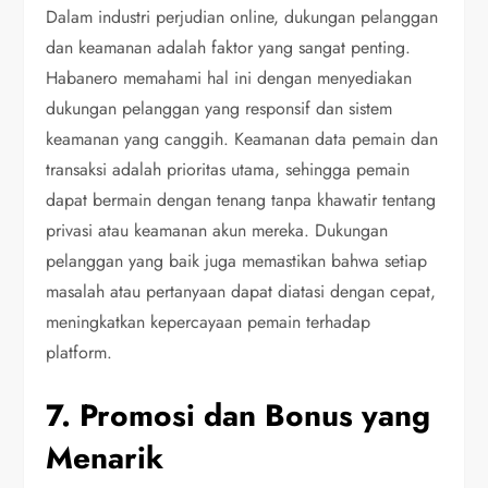
Dalam industri perjudian online, dukungan pelanggan
dan keamanan adalah faktor yang sangat penting.
Habanero memahami hal ini dengan menyediakan
dukungan pelanggan yang responsif dan sistem
keamanan yang canggih. Keamanan data pemain dan
transaksi adalah prioritas utama, sehingga pemain
dapat bermain dengan tenang tanpa khawatir tentang
privasi atau keamanan akun mereka. Dukungan
pelanggan yang baik juga memastikan bahwa setiap
masalah atau pertanyaan dapat diatasi dengan cepat,
meningkatkan kepercayaan pemain terhadap
platform.
7. Promosi dan Bonus yang
Menarik