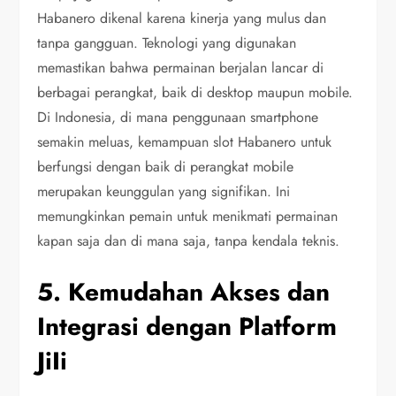
Habanero dikenal karena kinerja yang mulus dan
tanpa gangguan. Teknologi yang digunakan
memastikan bahwa permainan berjalan lancar di
berbagai perangkat, baik di desktop maupun mobile.
Di Indonesia, di mana penggunaan smartphone
semakin meluas, kemampuan slot Habanero untuk
berfungsi dengan baik di perangkat mobile
merupakan keunggulan yang signifikan. Ini
memungkinkan pemain untuk menikmati permainan
kapan saja dan di mana saja, tanpa kendala teknis.
5. Kemudahan Akses dan
Integrasi dengan Platform
JiIi