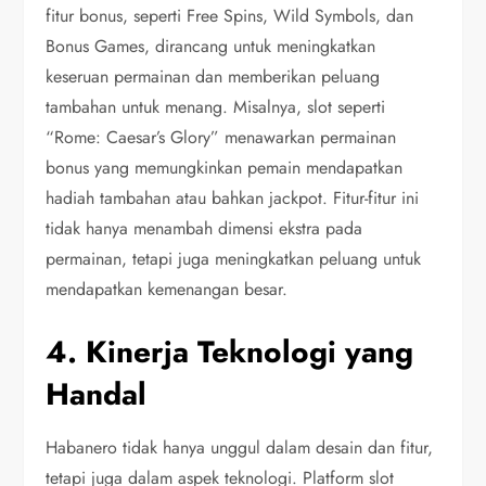
fitur bonus, seperti Free Spins, Wild Symbols, dan
Bonus Games, dirancang untuk meningkatkan
keseruan permainan dan memberikan peluang
tambahan untuk menang. Misalnya, slot seperti
“Rome: Caesar’s Glory” menawarkan permainan
bonus yang memungkinkan pemain mendapatkan
hadiah tambahan atau bahkan jackpot. Fitur-fitur ini
tidak hanya menambah dimensi ekstra pada
permainan, tetapi juga meningkatkan peluang untuk
mendapatkan kemenangan besar.
4. Kinerja Teknologi yang
Handal
Habanero tidak hanya unggul dalam desain dan fitur,
tetapi juga dalam aspek teknologi. Platform slot