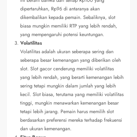
ini berarti bahwa dari setiap Rp100 yang
dipertaruhkan, Rp96 di antaranya akan
dikembalikan kepada pemain. Sebaliknya, slot
biasa mungkin memiliki RTP yang lebih rendah,
yang mempengaruhi potensi keuntungan.
Volatilitas
Volatilitas adalah ukuran seberapa sering dan
seberapa besar kemenangan yang diberikan oleh
slot. Slot gacor cenderung memiliki volatilitas
yang lebih rendah, yang berarti kemenangan lebih
sering tetapi mungkin dalam jumlah yang lebih
kecil. Slot biasa, terutama yang memiliki volatilitas
tinggi, mungkin menawarkan kemenangan besar
tetapi lebih jarang. Pemain harus memilih slot
berdasarkan preferensi mereka terhadap frekuensi
dan ukuran kemenangan.