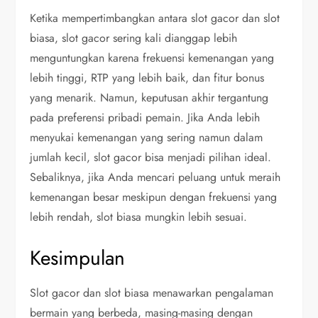
Ketika mempertimbangkan antara slot gacor dan slot
biasa, slot gacor sering kali dianggap lebih
menguntungkan karena frekuensi kemenangan yang
lebih tinggi, RTP yang lebih baik, dan fitur bonus
yang menarik. Namun, keputusan akhir tergantung
pada preferensi pribadi pemain. Jika Anda lebih
menyukai kemenangan yang sering namun dalam
jumlah kecil, slot gacor bisa menjadi pilihan ideal.
Sebaliknya, jika Anda mencari peluang untuk meraih
kemenangan besar meskipun dengan frekuensi yang
lebih rendah, slot biasa mungkin lebih sesuai.
Kesimpulan
Slot gacor dan slot biasa menawarkan pengalaman
bermain yang berbeda, masing-masing dengan