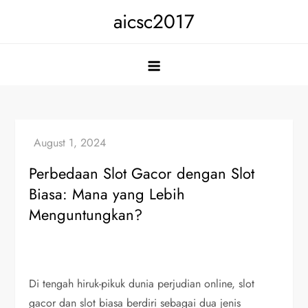
Skip
aicsc2017
to
content
Perbedaan Slot Gacor dengan Slot
Biasa: Mana yang Lebih
Menguntungkan?
Di tengah hiruk-pikuk dunia perjudian online, slot
gacor dan slot biasa berdiri sebagai dua jenis