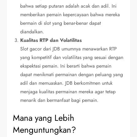
bahwa setiap putaran adalah acak dan adil. Ini
memberikan pemain kepercayaan bahwa mereka
bermain di slot yang benar-benar dapat
diandalkan.
Kualitas RTP dan Volatilitas
Slot gacor dari JDB umumnya menawarkan RTP
yang kompetitif dan volatilitas yang sesuai dengan
ekspektasi pemain. Ini berarti bahwa pemain
dapat menikmati permainan dengan peluang yang
adil dan memuaskan. JDB berkomitmen untuk
menjaga kualitas permainan mereka agar tetap
menarik dan bermanfaat bagi pemain.
Mana yang Lebih
Menguntungkan?