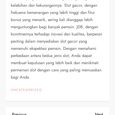
kelebihan dan kekurangannya. Slot gacor, dengan
frekuensi kemenangan yang lebih tinggi dan fitur
bonus yang menarik, sering kali dianggap lebih
menguntungkan bagi banyak pemain. JDB, dengan
komitmennya terhadap inovasi dan kualitas, berperan
penting dalam menyediakan slot gacor yang
memenuhi ekspektasi pemain. Dengan memahami
perbedaan antara kedua jenis slot, Anda dapat
membuat keputusan yang lebih baik dan menikmati
permainan slot dengan cara yang paling memuaskan
bagi Anda.
UNCATEGORIZED
Previous
Next
Previous
Next